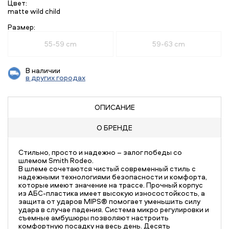
Цвет:
matte wild child
Размер:
55-59 cm
59-63 cm
В наличии
в других городах
ОПИСАНИЕ
О БРЕНДЕ
Стильно, просто и надежно – залог победы со
шлемом Smith Rodeo.
В шлеме сочетаются чистый современный стиль с
надежными технологиями безопасности и комфорта,
которые имеют значение на трассе. Прочный корпус
из АБС-пластика имеет высокую износостойкость, а
защита от ударов MIPS® помогает уменьшить силу
удара в случае падения. Система микро регулировки и
съемные амбушюры позволяют настроить
комфортную посадку на весь день. Десять