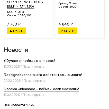
SUPPORT WITH BODY
Бренд:
Sinner
BELT ( < MT. 1,65)
Сезон:
2025
Бренд:
UFO
Сезон:
2020/2021
7 760 ₽
4 840 ₽
4 656 ₽
2 662 ₽
Новости
У Dynastar победа в юниорах!
11.03.2026 / Лыжи горные
Rossignol: когда снега действительно много!
27.02.2026 / Лыжи горные
Nordica Unleashed – поймай, если сможешь!
11.02.2026 / Лыжи горные
Все новости
/
RSS