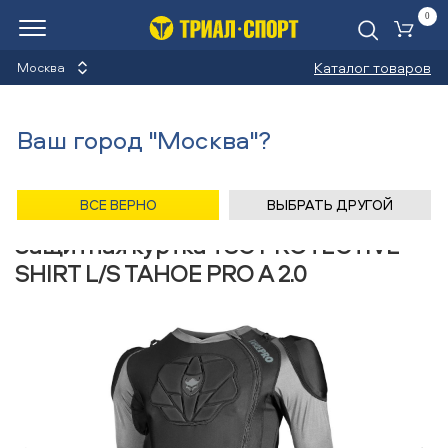
0
Ко
Каталог товаров
Москва
Куртки защитные
Ваш город "Москва"?
Назад
/
Главная
/
Каталог
/
Велосипеды
/
Защита
/
Куртки защитные
/
TSG
ВСЕ ВЕРНО
ВЫБРАТЬ ДРУГОЙ
Защитная куртка TSG PROTECTIVE
SHIRT L/S TAHOE PRO A 2.0