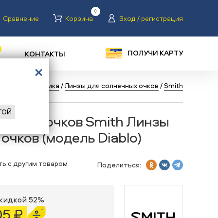
0
Сравнение
Корзина
Вход / регистрация
ПОЛУЧИ КАРТУ
КОНТАКТЫ
лосипеды
/
Оптика
/
Линзы для солнечных очков
/
Smith
ГОЙ
нечных очков Smith Линзы
очков (модель Diablo)
ть с другим товаром
Поделиться:
скидкой 52%
05 ₽