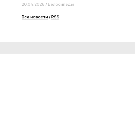
20.04.2026 / Велосипеды
Все новости
/
RSS
Сервис и помощь
Как заказать товар
Условия доставки
Возврат и обмен
Оплата
Оплата "Долями"
Таблицы размеров
Инструкции к товарам
Условия гарантии
Карта сайта