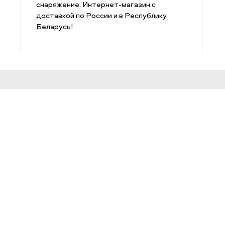
снаряжение. Интернет-магазин с
доставкой по России и в Республику
Беларусь!
Информация
© 200
ЗАЩИ
Веб-с
Адреса и телефоны магазинов
прете
ознак
Адреса сервисных центров
могут 
Работа в Триал-Спорт
Ссылки
Обратная связь
Оптовые поставки
Арендодателям
Соглашение о конфиденциальности
Осторожно, мошенники!