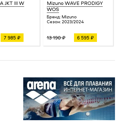
A JKT III W
Mizuno WAVE PRODIGY
Millet
WOS
Бренд:
Сезон:
Бренд:
Mizuno
Сезон:
2023/2024
7 985 ₽
13 190 ₽
6 595 ₽
24 200