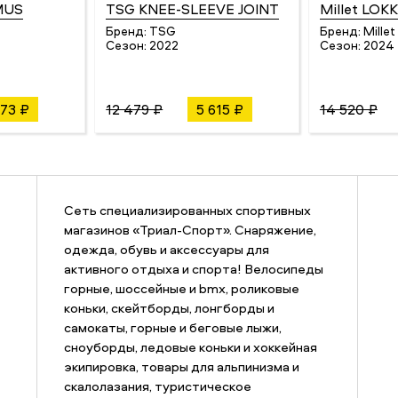
MUS
TSG KNEE-SLEEVE JOINT
Millet LOKK
Бренд:
TSG
Бренд:
Millet
Сезон:
2022
Сезон:
2024
473 ₽
12 479 ₽
5 615 ₽
14 520 ₽
Сеть специализированных спортивных
магазинов «Триал-Спорт». Снаряжение,
одежда, обувь и аксессуары для
активного отдыха и спорта! Велосипеды
горные, шоссейные и bmx, роликовые
коньки, скейтборды, лонгборды и
самокаты, горные и беговые лыжи,
сноуборды, ледовые коньки и хоккейная
экипировка, товары для альпинизма и
скалолазания, туристическое