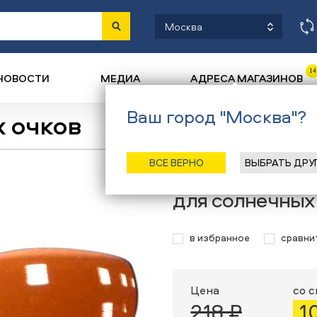
Москва
14
НОВОСТИ
МЕДИА
АДРЕСА МАГАЗИНОВ
Ваш город "Москва"?
 очков
Назад
/
Главная
/
Каталог
/
Ве
ВСЕ ВЕРНО
ВЫБРАТЬ ДРУ
Линза для сол
для солнечных 
в избранное
сравни
Цена
со 
218 ₽
1