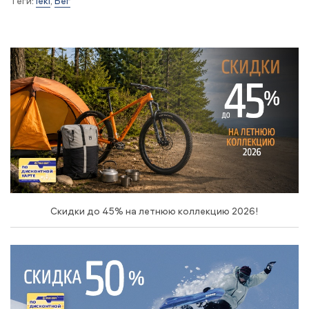
Теги:
leki
,
Бег
Скидки до 45% на летнюю коллекцию 2026!