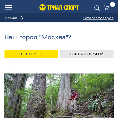
0
Ко
Каталог товаров
Москва
Новости
Ваш город "Москва"?
Назад
/
Главная
/
Новости
/
Leki: среди лучших
ВСЕ ВЕРНО
ВЫБРАТЬ ДРУГОЙ
Leki: среди лучших
21 апреля 2022