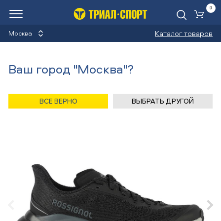
0
Ко
Каталог товаров
Москва
Кроссовки
Ваш город "Москва"?
Назад
/
Главная
/
Каталог
/
Бег
/
Обувь
/
Кроссовки
/
Rossignol
ВСЕ ВЕРНО
ВЫБРАТЬ ДРУГОЙ
Кроссовки Rossignol VENOSK