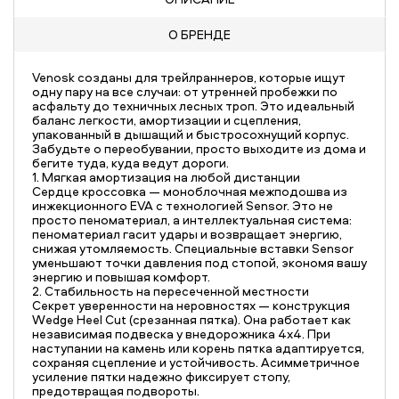
О БРЕНДЕ
Venosk созданы для трейлраннеров, которые ищут
одну пару на все случаи: от утренней пробежки по
асфальту до техничных лесных троп. Это идеальный
баланс легкости, амортизации и сцепления,
упакованный в дышащий и быстросохнущий корпус.
Забудьте о переобувании, просто выходите из дома и
бегите туда, куда ведут дороги.
1. Мягкая амортизация на любой дистанции
Сердце кроссовка — моноблочная межподошва из
инжекционного EVA с технологией Sensor. Это не
просто пеноматериал, а интеллектуальная система:
пеноматериал гасит удары и возвращает энергию,
снижая утомляемость. Специальные вставки Sensor
уменьшают точки давления под стопой, экономя вашу
энергию и повышая комфорт.
2. Стабильность на пересеченной местности
Секрет уверенности на неровностях — конструкция
Wedge Heel Cut (срезанная пятка). Она работает как
независимая подвеска у внедорожника 4х4. При
наступании на камень или корень пятка адаптируется,
сохраняя сцепление и устойчивость. Асимметричное
усиление пятки надежно фиксирует стопу,
предотвращая подвороты.