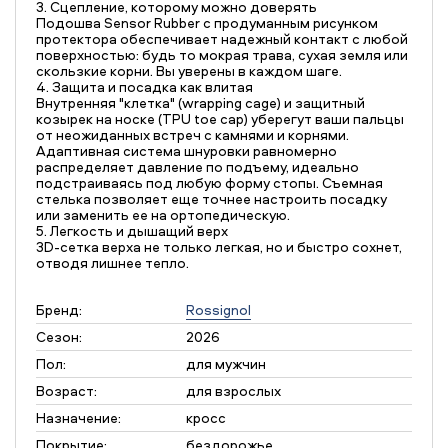
3. Сцепление, которому можно доверять
Подошва Sensor Rubber с продуманным рисунком
протектора обеспечивает надежный контакт с любой
поверхностью: будь то мокрая трава, сухая земля или
скользкие корни. Вы уверены в каждом шаге.
4. Защита и посадка как влитая
Внутренняя "клетка" (wrapping cage) и защитный
козырек на носке (TPU toe cap) уберегут ваши пальцы
от неожиданных встреч с камнями и корнями.
Адаптивная система шнуровки равномерно
распределяет давление по подъему, идеально
подстраиваясь под любую форму стопы. Съемная
стелька позволяет еще точнее настроить посадку
или заменить ее на ортопедическую.
5. Легкость и дышащий верх
3D-сетка верха не только легкая, но и быстро сохнет,
отводя лишнее тепло.
Бренд:
Rossignol
Сезон:
2026
Пол:
для мужчин
Возраст:
для взрослых
Назначение:
кросс
Покрытие:
бездорожье