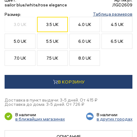
sailor blue/white/rose elegance
J1GD2609
Таблица размеров
Размер:
3.0 UK
3.5 UK
4.0 UK
4.5 UK
5.0 UK
5.5 UK
6.0 UK
6.5 UK
7.0 UK
7.5 UK
8.0 UK
В КОРЗИНУ
Доставка в пункт выдачи: 3-5 дней. От 415 ₽
Доставка до дома: 3-5 дней. От 726 ₽
В наличии
В наличии
в ближайших магазинах
в других городах
ОПИСАНИЕ