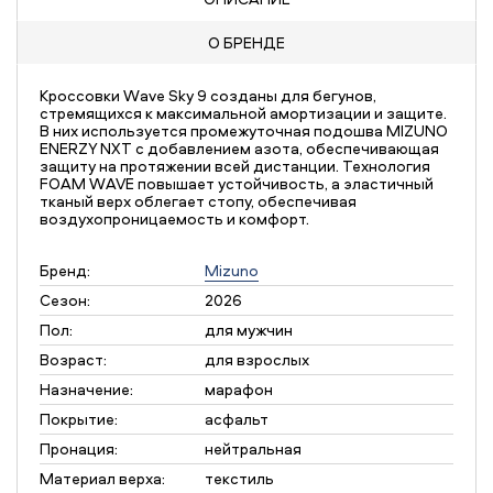
О БРЕНДЕ
Кроссовки Wave Sky 9 созданы для бегунов,
стремящихся к максимальной амортизации и защите.
В них используется промежуточная подошва MIZUNO
ENERZY NXT с добавлением азота, обеспечивающая
защиту на протяжении всей дистанции. Технология
FOAM WAVE повышает устойчивость, а эластичный
тканый верх облегает стопу, обеспечивая
воздухопроницаемость и комфорт.
Бренд:
Mizuno
Сезон:
2026
Пол:
для мужчин
Возраст:
для взрослых
Назначение:
марафон
Покрытие:
асфальт
Пронация:
нейтральная
Материал верха:
текстиль