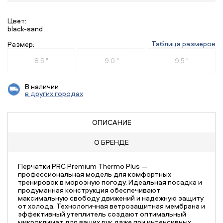
Цвет:
black-sand
Таблица размеров
Размер:
8.5 "
9.0 "
9.5 "
В наличии
в других городах
ОПИСАНИЕ
О БРЕНДЕ
Перчатки PRC Premium Thermo Plus —
профессиональная модель для комфортных
тренировок в морозную погоду. Идеальная посадка и
продуманная конструкция обеспечивают
максимальную свободу движений и надежную защиту
от холода. Технологичная ветрозащитная мембрана и
эффективный утеплитель создают оптимальный
микроклимат для ваших рук даже при интенсивных