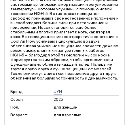
системами эргономики, амортизации и регулирования
температуры, которые улучшены с помощью новой
технологии HIGH-5. В этих носках пальцы ног
свободно принимают свое естественное положение и
высвобождают больше силы при отталкивании и
приземлении. Носок становится еще более
стабильным и плотно прилегает к ноге, как вторая
кожа. Вентиляционные микроотверстия в сочетании с
Cool Air Flow усиливают циркуляцию воздуха,
обеспечивая уникальное ощущение свежести даже во
время самых длинных и изнурительных забегов.
HIGH-5 – благодаря этой технологии мысок носка
формируется таким образом, чтобы эргономично и
функционально облегать каждый палец. Пальцы не
трутся друг о друга и лучше защищены от мозолей.
Также они могут двигаться независимо друг от друга,
обеспечивая большую устойчивость и динамичность.
Бренд:
UYN
Сезон:
2025
Пол:
для женщин
Возраст:
для взрослых