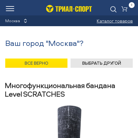
0
Ко
Каталог товаров
Москва
Многофункциональные
Ваш город "Москва"?
банданы
Назад
/
Главная
/
Каталог
/
Бег
/
Аксессуары
/
ВСЕ ВЕРНО
ВЫБРАТЬ ДРУГОЙ
Многофункциональные банданы
/
Level
Многофункциональная бандана
Level SCRATCHES