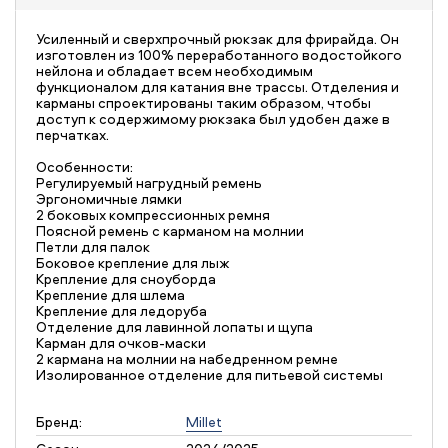
Усиленный и сверхпрочный рюкзак для фрирайда. Он
изготовлен из 100% переработанного водостойкого
нейлона и обладает всем необходимым
функционалом для катания вне трассы. Отделения и
карманы спроектированы таким образом, чтобы
доступ к содержимому рюкзака был удобен даже в
перчатках.
Особенности:
Регулируемый нагрудный ремень
Эргономичные лямки
2 боковых компрессионных ремня
Поясной ремень с карманом на молнии
Петли для палок
Боковое крепление для лыж
Крепление для сноуборда
Крепление для шлема
Крепление для ледоруба
Отделение для лавинной лопаты и щупа
Карман для очков-маски
2 кармана на молнии на набедренном ремне
Изолированное отделение для питьевой системы
Бренд:
Millet