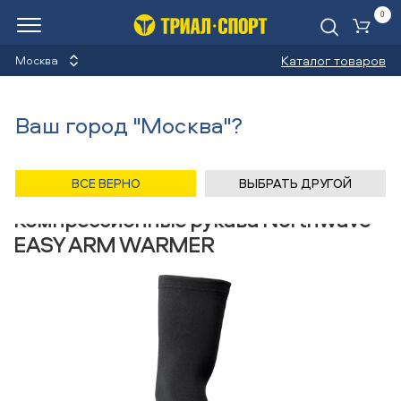
0
Ко
Каталог товаров
Москва
Компрессионные рукава
Ваш город "Москва"?
Назад
/
Главная
/
Каталог
/
Бег
/
Аксессуары
/
Компрессионные рукава
/
Northwave
ВСЕ ВЕРНО
ВЫБРАТЬ ДРУГОЙ
Компрессионные рукава Northwave
EASY ARM WARMER