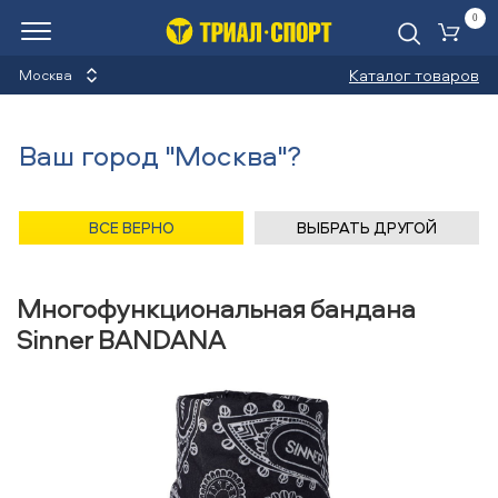
0
Ко
Каталог товаров
Москва
Многофункциональные
Ваш город "Москва"?
банданы
Назад
/
Главная
/
Каталог
/
Бег
/
Аксессуары
/
ВСЕ ВЕРНО
ВЫБРАТЬ ДРУГОЙ
Многофункциональные банданы
/
Sinner
Многофункциональная бандана
Sinner BANDANA