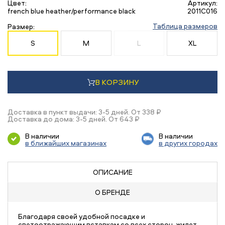
Цвет:
Артикул:
french blue heather/performance black
2011C016
Таблица размеров
Размер:
S
M
L
XL
В КОРЗИНУ
Доставка в пункт выдачи: 3-5 дней. От 338 ₽
Доставка до дома: 3-5 дней. От 643 ₽
В наличии
В наличии
в ближайших магазинах
в других городах
ОПИСАНИЕ
О БРЕНДЕ
Благодаря своей удобной посадке и
светоотражающим вставкам со всех сторон, жилет