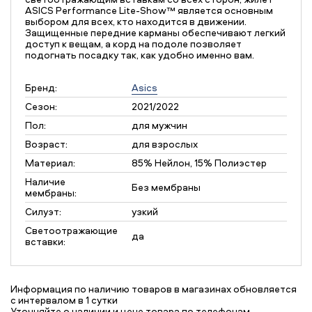
ASICS Performance Lite-Show™ является основным
выбором для всех, кто находится в движении.
Защищенные передние карманы обеспечивают легкий
доступ к вещам, а корд на подоле позволяет
подогнать посадку так, как удобно именно вам.
Бренд:
Asics
Сезон:
2021/2022
Пол:
для мужчин
Возраст:
для взрослых
Материал:
85% Нейлон, 15% Полиэстер
Наличие
Без мембраны
мембраны:
Силуэт:
узкий
Светоотражающие
да
вставки:
Информация по наличию товаров в магазинах обновляется
с интервалом в 1 сутки
Уточняйте о наличии и цене товара по телефонам