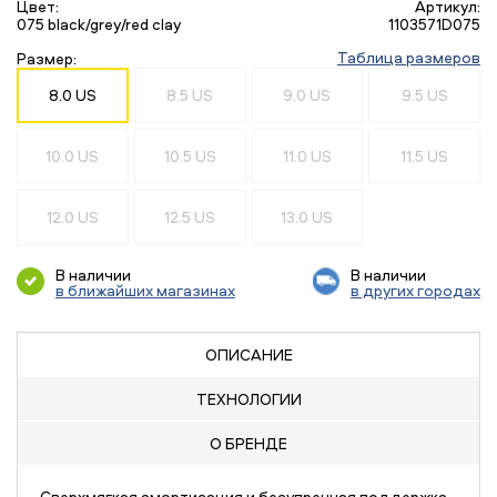
Цвет:
Артикул:
075 black/grey/red clay
1103571D075
Таблица размеров
Размер:
8.0 US
8.5 US
9.0 US
9.5 US
10.0 US
10.5 US
11.0 US
11.5 US
12.0 US
12.5 US
13.0 US
В наличии
В наличии
в ближайших магазинах
в других городах
ОПИСАНИЕ
ТЕХНОЛОГИИ
О БРЕНДЕ
Сверхмягкая амортизация и безупречная поддержка.