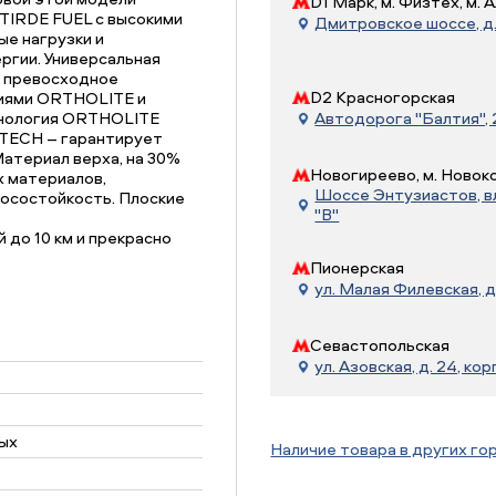
D1 Марк, м. Физтех, м.
IRDE FUEL с высокими
Дмитровское шоссе, д. 
е нагрузки и
ргии. Универсальная
и превосходное
D2 Красногорская
гиями ORTHOLITE и
нология ORTHOLITE
Автодорога "Балтия", 21
TECH – гарантирует
атериал верха, на 30%
Новогиреево, м. Новок
 материалов,
Шоссе Энтузиастов, вл.
осостойкость. Плоские
"В"
до 10 км и прекрасно
Пионерская
ул. Малая Филевская, д
Севастопольская
ул. Азовская, д. 24, корп
ых
Наличие товара в других го