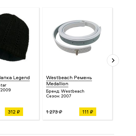
Шапка Legend
Westbeach Ремень
Smith
Medallion
tar
Бренд:
/2009
Сезон:
Бренд:
Westbeach
Сезон:
2007
312 ₽
1 273 ₽
111 ₽
21 230 