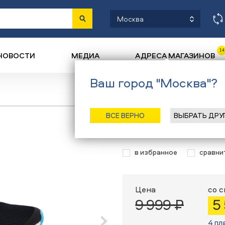
Москва
14
НОВОСТИ
МЕДИА
АДРЕСА МАГАЗИНОВ
Ваш город "Москва"?
Назад
/
Главн
ВСЕ ВЕРНО
ВЫБРАТЬ ДРУ
Кроссовки Re
в избранное
сравни
Цена
со 
9 999 ₽
5
4 пл