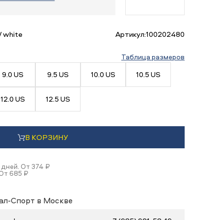
/ white
Артикул:
100202480
Таблица размеров
9.0 US
9.5 US
10.0 US
10.5 US
12.0 US
12.5 US
В КОРЗИНУ
 дней. От 374 ₽
 От 685 ₽
ал-Спорт в Москве