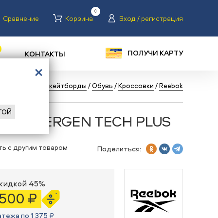
0
Сравнение
Корзина
Вход / регистрация
ПОЛУЧИ КАРТУ
КОНТАКТЫ
ая
/
Каталог
/
Скейтборды
/
Обувь
/
Кроссовки
/
Reebok
ГОЙ
ebok ENERGEN TECH PLUS
ть с другим товаром
Поделиться:
скидкой 45%
 500 ₽
атежа по 1 375 ₽