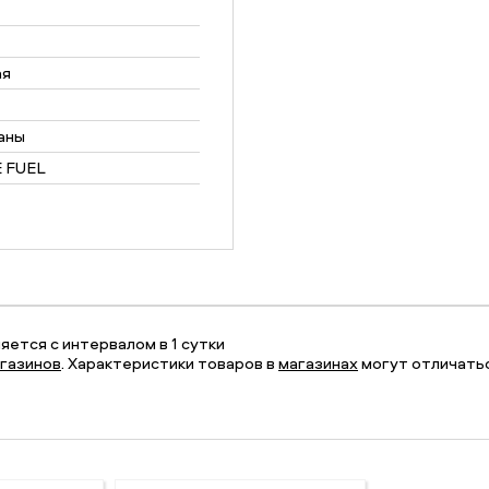
ая
аны
 FUEL
ется с интервалом в 1 сутки
газинов
. Характеристики товаров в
магазинах
могут отличатьс