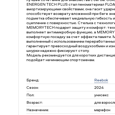
ENERGEN TECH PLUS стал пеноматериал FLOAT
амортизирующими свойствами; она гасит ударны
способствует возврату вложенной при беге эне
подметка обеспечивает медиальную гибкость 
сцепление с поверхностью. Стелька с техноло
MEMORYTECH подарит защиту и комфорт: тех
выполняет антимикробную функцию, а MEMORY
комфортную посадку за счет эффекта памяти. М
выполненный с использованием переработанных
гарантирует превосходный воздухообмен и изн
шнурки надежно фиксируют стопу.
Модель рекомендуется для коротких дистанций 
подойдет начинающим спортсменам.
Бренд:
Reebok
Сезон:
2024
Пол:
унисекс
Возраст:
для взросл
Назначение:
марафон