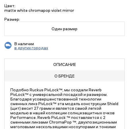
Цвет:
matte white chromapop violet mirror
Размер:
Один размер
В наличии
в других городах
ОПИСАНИЕ
О БРЕНДЕ
Подобно Ruckus PivLock™, мы создали Reverb
PivLock™ с универсальной посадкой и размером.
Благодаря усовершенствованной технологии
сменных линз PivLock™ эта модель конструкции Shield
(щит) весит 27 грамм и является самой легкой
моделью в нашей коллекции солнцезащитных очков
Performance. Reverb PivLock ™ поставляется с 2
сменными линзами ChromaPop ™, двухпозиционными
меголовыми нескользящими носоупорами и тонкими