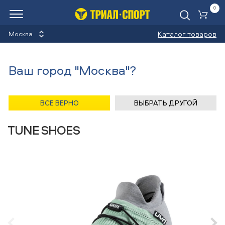
0
Ко
Каталог товаров
Москва
Кроссовки
Ваш город "Москва"?
Назад
/
Главная
/
Каталог
/
Скейтборды
/
Обувь
/
Кроссовки
/
UYN
ВСЕ ВЕРНО
ВЫБРАТЬ ДРУГОЙ
Кроссовки UYN WOMAN FREE FLOW
TUNE SHOES