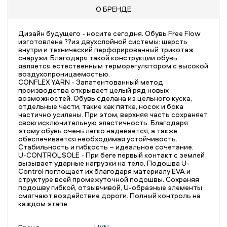
О БРЕНДЕ
Дизайн будущего - носите сегодня. Обувь Free Flow
изготовлена ??из двухслойной системы: шерсть
внутри и технический перфорированный трикотаж
снаружи. Благодаря такой конструкции обувь
является естественным терморегулятором с высокой
воздухопроницаемостью.
CONFLEX YARN - Запатентованный метод
производства открывает целый ряд новых
возможностей. Обувь сделана из цельного куска,
отдельные части, такие как пятка, носок и бока
частично усилены. При этом, верхняя часть сохраняет
свою исключительную эластичность. Благодаря
этому обувь очень легко надевается, а также
обеспечивается необходимая устойчивость.
Стабильность и гибкость – идеальное сочетание.
U-CONTROL SOLE - При беге первый контакт с землей
вызывает ударные нагрузки на тело. Подошва U-
Control поглощает их благодаря материалу EVA и
структуре всей промежуточной подошвы. Сохраняя
подошву гибкой, отзывчивой, U-образные элементы
смягчают воздействие дороги. Полный контроль на
каждом этапе.