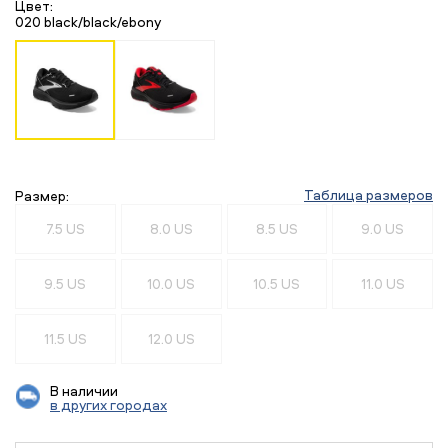
Цвет:
020 black/black/ebony
Таблица размеров
Размер:
7.5 US
8.0 US
8.5 US
9.0 US
9.5 US
10.0 US
10.5 US
11.0 US
11.5 US
12.0 US
В наличии
в других городах