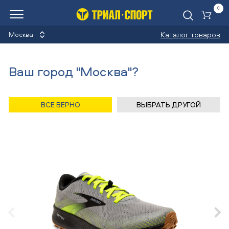
0
Ко
Каталог товаров
Москва
Кроссовки
Ваш город "Москва"?
Назад
/
Главная
/
Каталог
/
Скейтборды
/
Обувь
/
Кроссовки
/
Brooks
ВСЕ ВЕРНО
ВЫБРАТЬ ДРУГОЙ
Кроссовки Brooks CATAMOUNT