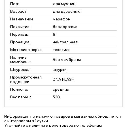
Пол:
для мужчин
Возраст:
для взрослых
Назначение:
марафон
Покрытие:
бездорожье
Перепад:
6
Пронация:
нейтральная
Материал верха:
текстиль
Наличие
Без мембраны
мембраны:
Шнуровка:
шнурки
Промежуточная
DNA FLASH
подошва:
Полнота:
средняя
Вес пары, г:
528
Информация по наличию товаров в магазинах обновляется
с интервалом в 1 сутки
Уточняйте о наличии и цене товара по телефонам