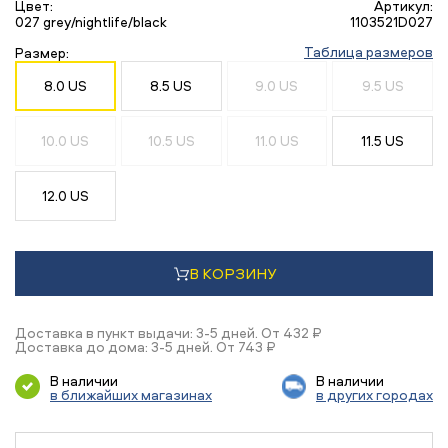
Цвет:
Артикул:
027 grey/nightlife/black
1103521D027
Таблица размеров
Размер:
8.0 US
8.5 US
9.0 US
9.5 US
10.0 US
10.5 US
11.0 US
11.5 US
12.0 US
В КОРЗИНУ
Доставка в пункт выдачи: 3-5 дней. От 432 ₽
Доставка до дома: 3-5 дней. От 743 ₽
В наличии
В наличии
в ближайших магазинах
в других городах