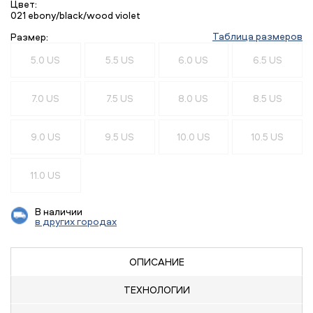
Цвет:
021 ebony/black/wood violet
Таблица размеров
Размер:
5.0 US
5.5 US
6.0 US
6.5 US
7.0 US
7.5 US
8.0 US
8.5 US
9.0 US
9.5 US
10.0 US
10.5 US
11.0 US
В наличии
в других городах
ОПИСАНИЕ
ТЕХНОЛОГИИ