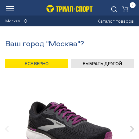
0
Ко
Каталог товаров
Москва
Кроссовки
Ваш город "Москва"?
Назад
/
Главная
/
Каталог
/
Скейтборды
/
Обувь
/
Кроссовки
/
Brooks
ВСЕ ВЕРНО
ВЫБРАТЬ ДРУГОЙ
Кроссовки Brooks TRACE