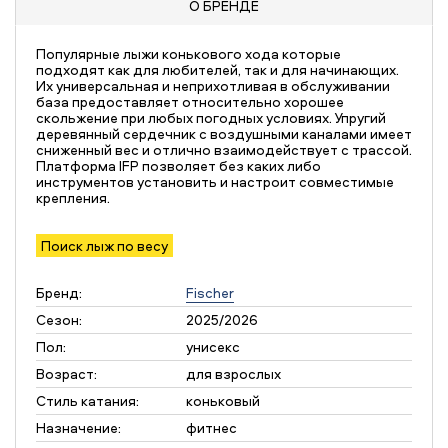
О БРЕНДЕ
Популярные лыжи конькового хода которые
подходят как для любителей, так и для начинающих.
Их универсальная и неприхотливая в обслуживании
база предоставляет относительно хорошее
скольжение при любых погодных условиях. Упругий
деревянный сердечник с воздушными каналами имеет
сниженный вес и отлично взаимодействует с трассой.
Платформа IFP позволяет без каких либо
инструментов установить и настроит совместимые
крепления.
Поиск лыж по весу
Бренд:
Fischer
Сезон:
2025/2026
Пол:
унисекс
Возраст:
для взрослых
Стиль катания:
коньковый
Назначение:
фитнес