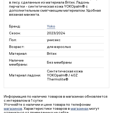
в лесу, сделанные из материала Britex. Ладонь
перчатки - синтетическая кожа YOKOpalm® с
дополнительным смягчающим материалом. Удобная
вязаная манжета.
Бренд:
Yoko
Сезон:
2023/2024
Пол:
унисекс
Возраст:
для взрослых
Материал:
Britex
Наличие
Без мембраны
мембраны:
Синтетическая кожа
Материал ладони:
YOKOpalm® / 40Z
Thermolite®
Информация по наличию товаров в магазинах обновляется
с интервалом в 1 сутки
Уточняйте о наличии и цене товара по телефонам
магазинов
. Характеристики товаров в
магазинах
могут
отличаться от приведенных на сайте.