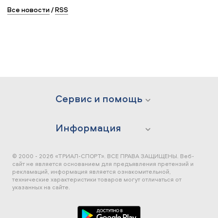
Все новости
/
RSS
Сервис и помощь
Информация
© 2000 - 2026 «ТРИАЛ-СПОРТ». ВСЕ ПРАВА ЗАЩИЩЕНЫ.
Веб-
сайт не является основанием для предъявления претензий и
рекламаций, информация является ознакомительной,
технические характеристики товаров могут отличаться от
указанных на сайте.