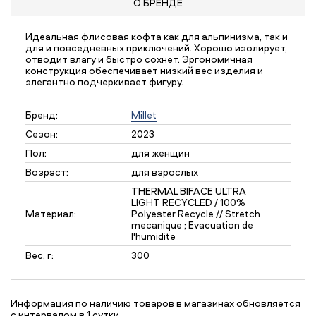
О БРЕНДЕ
Идеальная флисовая кофта как для альпинизма, так и
для и повседневных приключений. Хорошо изолирует,
отводит влагу и быстро сохнет. Эргономичная
конструкция обеспечивает низкий вес изделия и
элегантно подчеркивает фигуру.
Бренд:
Millet
Сезон:
2023
Пол:
для женщин
Возраст:
для взрослых
THERMAL BIFACE ULTRA
LIGHT RECYCLED / 100%
Материал:
Polyester Recycle // Stretch
mecanique ; Evacuation de
l'humidite
Вес, г:
300
Информация по наличию товаров в магазинах обновляется
с интервалом в 1 сутки