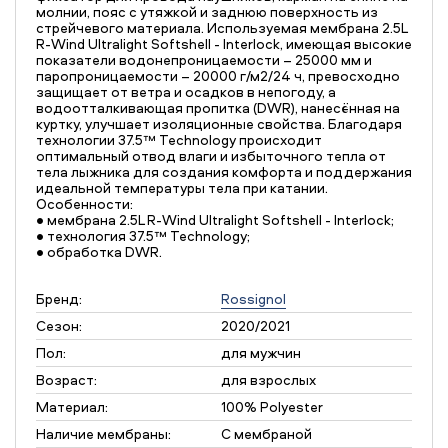
молнии, пояс с утяжкой и заднюю поверхность из
стрейчевого материала. Используемая мембрана 2.5L
R-Wind Ultralight Softshell - Interlock, имеющая высокие
показатели водонепроницаемости – 25000 мм и
паропроницаемости – 20000 г/м2/24 ч, превосходно
защищает от ветра и осадков в непогоду, а
водоотталкивающая пропитка (DWR), нанесённая на
куртку, улучшает изоляционные свойства. Благодаря
технологии 37.5™ Technology происходит
оптимальный отвод влаги и избыточного тепла от
тела лыжника для создания комфорта и поддержания
идеальной температуры тела при катании.
Особенности:
• мембрана 2.5L R-Wind Ultralight Softshell - Interlock;
• технология 37.5™ Technology;
• обработка DWR.
Бренд:
Rossignol
Сезон:
2020/2021
Пол:
для мужчин
Возраст:
для взрослых
Материал:
100% Polyester
Наличие мембраны:
С мембраной