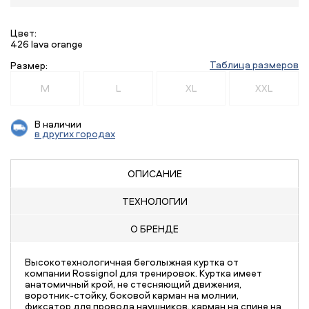
Цвет:
426 lava orange
Таблица размеров
Размер:
M
L
XL
XXL
В наличии
в других городах
ОПИСАНИЕ
ТЕХНОЛОГИИ
О БРЕНДЕ
Высокотехнологичная беголыжная куртка от
компании Rossignol для тренировок. Куртка имеет
анатомичный крой, не стесняющий движения,
воротник-стойку, боковой карман на молнии,
фиксатор для провода наушников, карман на спине на