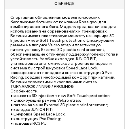
О БРЕНДЕ
Спортивная обновлённая модель юниорских
беголыжных ботинок от компании Rossignol для
комбинированного бега. Модель предназначена для
использования на соревнованиях и тренировках.
Ботинки имеют пластиковую манжету на шарнире 3D
Injection + new Soft Touch protection с фиксирующим
ремнём на липучке Velcro strap и пластиковую
пяточную чашу External 3D plastic reinforcement,
обеспечивающие отличную поддержку голеностопа и
устойчивость. Удобная колодка JUNIOR FIT,
учитывающая анатомическое строение юниоров, и
система быстрой шнуровки Speed Lace Lock,
защищённая от попадания снега конструкцией Pvc
Racing, создают необходимый комфорт при катании.
Ботинки совместимы с креплениями систем
TURNAMIC® / NNN® / PROLINK®.
Особенности:
• манжета 3D Injection + new Soft Touch protection;
• фиксирующий ремень Velcro strap;
• пяточная чаша External 3D plastic reinforcement;
• колодка JUNIOR FIT;
• шнуровка Speed Lace Lock;
• конструкция Pvc Racing;
• подошва RC3 PU.