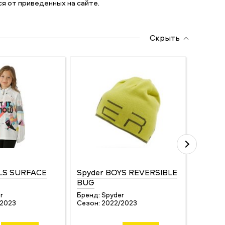
я от приведенных на сайте.
Скрыть
RLS SURFACE
Spyder BOYS REVERSIBLE
Eska 
BUG
STRET
r
Бренд:
Spyder
Бренд:
/2023
Сезон:
2022/2023
Сезон: