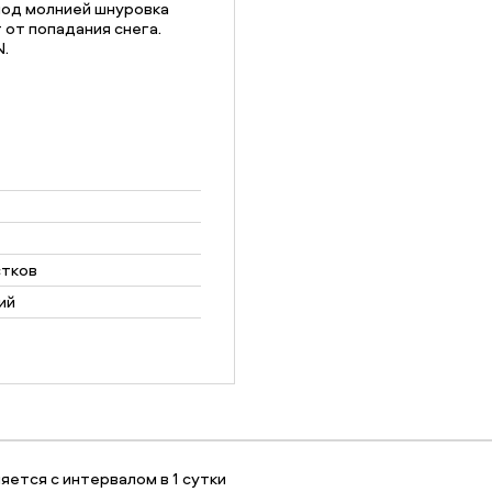
 под молнией шнуровка
от попадания снега.
.
стков
ий
ется с интервалом в 1 сутки