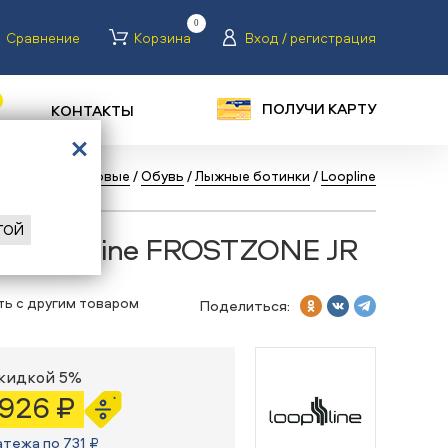
0
Сравнение
Корзина
Вход / регистрация
ПОЛУЧИ КАРТУ
КОНТАКТЫ
лог
/
Лыжи беговые
/
Обувь
/
Лыжные ботинки
/
Loopline
ГОЙ
и Loopline FROSTZONE JR
ть с другим товаром
Поделиться:
скидкой 5%
 926 ₽
атежа по 731 ₽