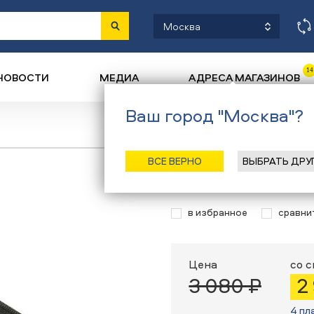
Москва
14
НОВОСТИ
МЕДИА
АДРЕСА МАГАЗИНОВ
Ваш город "Москва"?
Назад
/
Главная
/
Ката
ВСЕ ВЕРНО
ВЫБРАТЬ ДРУ
Лыжные ботинк
в избранное
сравни
Цена
со 
3 080 ₽
2
4 пл