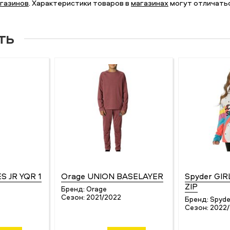
газинов
. Характеристики товаров в
магазинах
могут отличатьс
ть
S JR YQR 1
Orage UNION BASELAYER
Spyder GI
ZIP
Бренд:
Orage
Сезон:
2021/2022
Бренд:
Spyde
5
Сезон:
2022