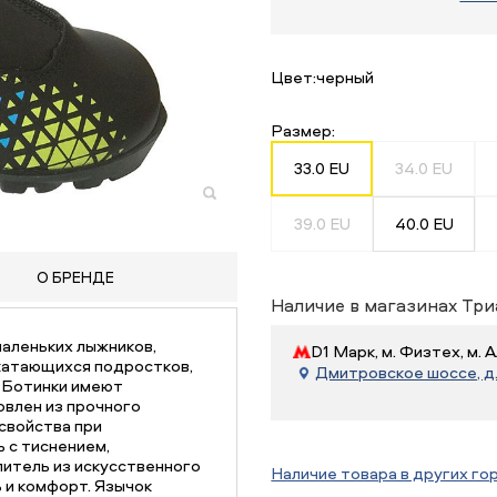
Цвет:
черный
Размер:
33.0 EU
34.0 EU
39.0 EU
40.0 EU
О БРЕНДЕ
Наличие в магазинах Три
маленьких лыжников,
D1 Марк, м. Физтех, м.
 катающихся подростков,
Дмитровское шоссе, д. 
 Ботинки имеют
овлен из прочного
свойства при
 с тиснением,
литель из искусственного
Наличие товара в других го
 и комфорт. Язычок