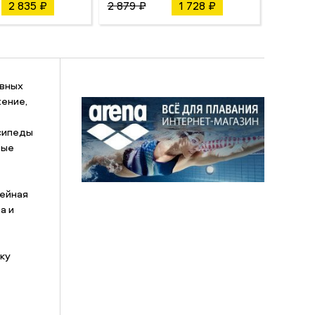
2 835 ₽
2 879 ₽
1 728 ₽
3 119 ₽
ивных
ение,
сипеды
вые
кейная
а и
ку