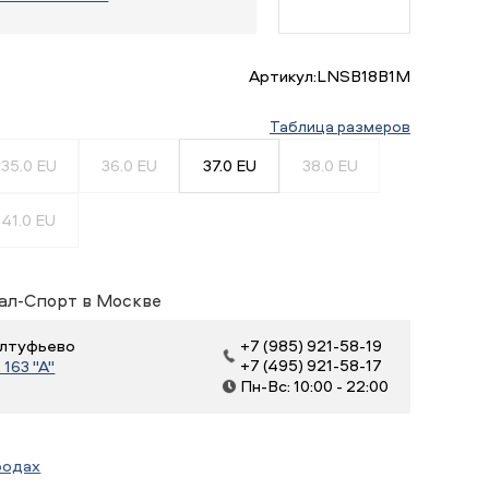
Артикул:
LNSB18B1M
Таблица размеров
35.0 EU
36.0 EU
37.0 EU
38.0 EU
41.0 EU
ал-Спорт в Москве
 Алтуфьево
+7 (985) 921-58-19
+7 (495) 921-58-17
163 "А"
Пн-Вс: 10:00 - 22:00
родах