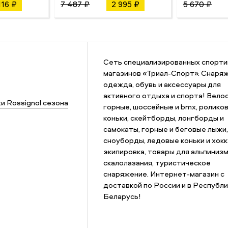
116 ₽
7 487 ₽
2 995 ₽
5 670 ₽
Сеть специализированных спорт
магазинов «Триал-Спорт». Снаряж
одежда, обувь и аксессуары для
активного отдыха и спорта! Вело
и Rossignol сезона
горные, шоссейные и bmx, ролико
коньки, скейтборды, лонгборды и
самокаты, горные и беговые лыжи,
сноуборды, ледовые коньки и хок
экипировка, товары для альпинизм
скалолазания, туристическое
снаряжение. Интернет-магазин с
доставкой по России и в Республи
Беларусь!