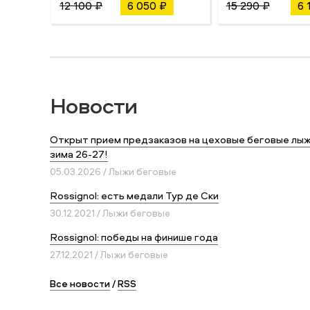
12 100 ₽
6 050 ₽
15 290 ₽
6 
Новости
Открыт прием предзаказов на цеховые беговые лыж
зима 26-27!
05.03.2026 / Лыжи беговые
Rossignol: есть медали Тур де Ски
30.12.2021 / Лыжи беговые
Rossignol: победы на финише года
27.12.2021 / Лыжи беговые
Все новости
/
RSS