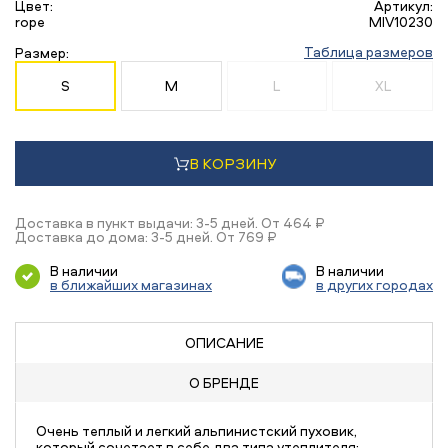
Цвет:
Артикул:
rope
MIV10230
Таблица размеров
Размер:
S
M
L
XL
В КОРЗИНУ
Доставка в пункт выдачи: 3-5 дней. От 464 ₽
Доставка до дома: 3-5 дней. От 769 ₽
В наличии
В наличии
в ближайших магазинах
в других городах
ОПИСАНИЕ
О БРЕНДЕ
Очень теплый и легкий альпинистский пуховик,
который сочетает в себе два типа утеплителя: