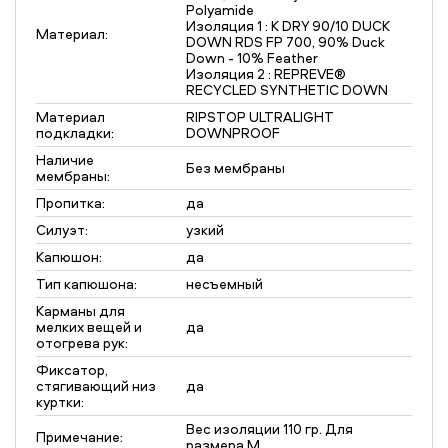
Polyamide
Изоляция 1 : K DRY 90/10 DUCK
Материал:
DOWN RDS FP 700, 90% Duck
Down - 10% Feather
Изоляция 2 : REPREVE®
RECYCLED SYNTHETIC DOWN
Материал
RIPSTOP ULTRALIGHT
подкладки:
DOWNPROOF
Наличие
Без мембраны
мембраны:
Пропитка:
да
Силуэт:
узкий
Капюшон:
да
Тип капюшона:
несъемный
Карманы для
мелких вещей и
да
отогрева рук:
Фиксатор,
стягивающий низ
да
куртки:
Вес изоляции 110 гр. Для
Примечание:
размера М