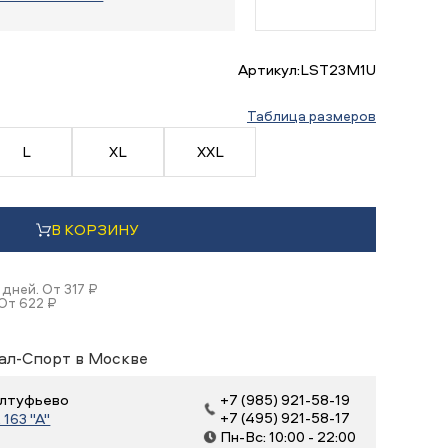
Артикул:
LST23M1U
Таблица размеров
L
XL
XXL
В КОРЗИНУ
 дней. От 317 ₽
От 622 ₽
ал-Спорт в Москве
 Алтуфьево
+7 (985) 921-58-19
+7 (495) 921-58-17
163 "А"
Пн-Вс: 10:00 - 22:00