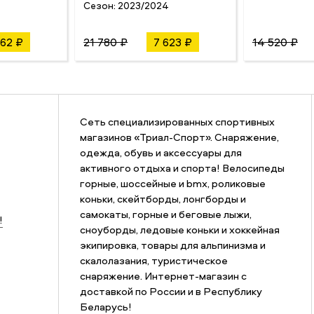
Сезон:
2023/2024
762 ₽
21 780 ₽
7 623 ₽
14 520 ₽
Сеть специализированных спортивных
магазинов «Триал-Спорт». Снаряжение,
одежда, обувь и аксессуары для
активного отдыха и спорта! Велосипеды
горные, шоссейные и bmx, роликовые
коньки, скейтборды, лонгборды и
самокаты, горные и беговые лыжи,
!
сноуборды, ледовые коньки и хоккейная
экипировка, товары для альпинизма и
скалолазания, туристическое
снаряжение. Интернет-магазин с
доставкой по России и в Республику
Беларусь!