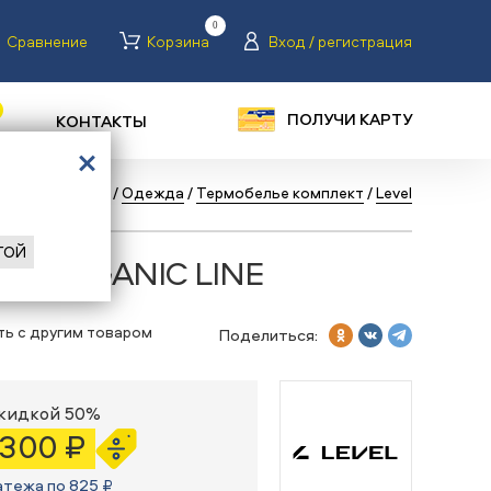
0
Сравнение
Корзина
Вход / регистрация
ПОЛУЧИ КАРТУ
КОНТАКТЫ
аталог
/
Туризм
/
Одежда
/
Термобелье комплект
/
Level
ГОЙ
vel ORGANIC LINE
ть с другим товаром
Поделиться:
скидкой 50%
 300 ₽
атежа по 825 ₽