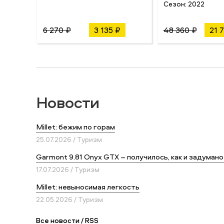
Сезон:
2022
6 270 ₽
3 135 ₽
48 360 ₽
21 
Новости
Millet: бежим по горам
25.07.2026 / Туризм
Garmont 9.81 Onyx GTX – получилось, как и задумано
17.07.2026 / Туризм
Millet: невыносимая легкость
22.05.2026 / Туризм
Все новости
/
RSS