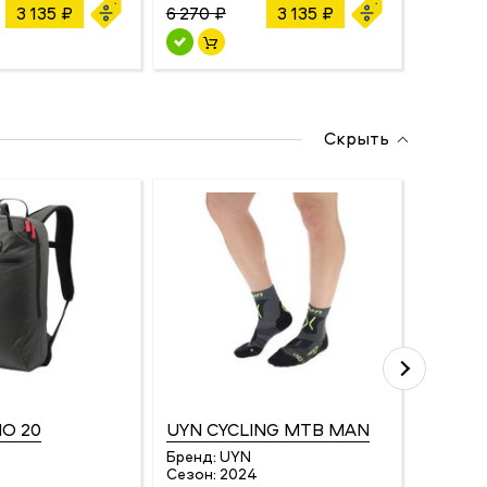
3 135 ₽
6 270 ₽
3 135 ₽
6 050 
Скрыть
NO 20
UYN CYCLING MTB MAN
4KAAD
Бренд:
UYN
Бренд:
Сезон:
2024
Сезон: