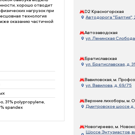
нности, хорошо отводит
 физических нагрузок при
D2 Красногорская
бесшовная технология
Автодорога "Балтия", 21
акже оказанию частичной
Автозаводская
ул. Ленинская Слобода, 
Братиславская
ул. Братиславская, д. 31
Вавиловская, м. Профс
н
ул. Вавилова, д. 69/75
ых
Верхние лихоборы, м. 
, 31% polypropylene,
Дмитровское шоссе д. 7
 5% spandex
Новогиреево, м. Новок
Шоссе Энтузиастов, вл.