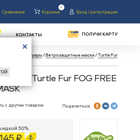
0
Сравнение
Корзина
Вход / регистрация
ПОЛУЧИ КАРТУ
КОНТАКТЫ
Туризм
/
Аксессуары
/
Ветрозащитные маски
/
Turtle Fur
ГОЙ
 маска Turtle Fur FOG FREE
MASK
ть с другим товаром
Поделиться:
скидкой 50%
 145 ₽