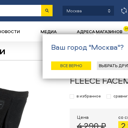
Москва
14
НОВОСТИ
МЕДИА
АДРЕСА МАГАЗИНОВ
Ваш город "Москва"?
и
Назад
/
Главная
/
Каталог
/
ВСЕ ВЕРНО
ВЫБРАТЬ ДРУ
Ветрозащитная
FLEECE FACE
в избранное
сравни
Цена
со 
4 290 ₽
2