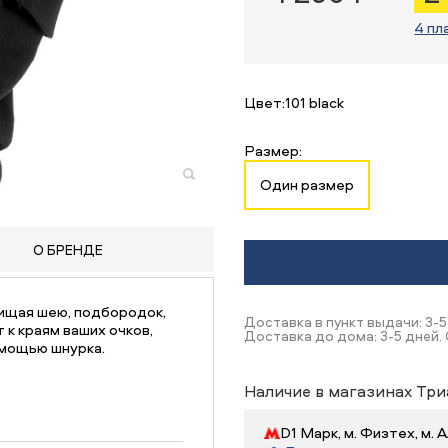
4 пл
Цвет:
101 black
Размер:
Один размер
О БРЕНДЕ
щищая шею, подбородок,
Доставка в пункт выдачи: 3-5
 к краям ваших очков,
Доставка до дома: 3-5 дней. 
омощью шнурка.
Наличие в магазинах Три
D1 Марк, м. Физтех, м.