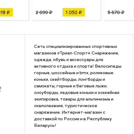
918 ₽
2 099 ₽
1 050 ₽
5 670 ₽
Сеть специализированных спортивных
магазинов «Триал-Спорт». Снаряжение,
одежда, обувь и аксессуары для
активного отдыха и спорта! Велосипеды
горные, шоссейные и bmx, роликовые
коньки, скейтборды, лонгборды и
самокаты, горные и беговые лыжи,
!
сноуборды, ледовые коньки и хоккейная
экипировка, товары для альпинизма и
скалолазания, туристическое
снаряжение. Интернет-магазин с
доставкой по России и в Республику
Беларусь!