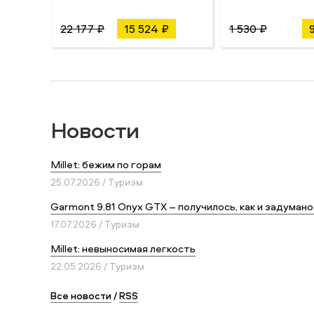
22 177 ₽
15 524 ₽
1 530 ₽
Новости
Millet: бежим по горам
25.07.2026 / Туризм
Garmont 9.81 Onyx GTX – получилось, как и задумано
17.07.2026 / Туризм
Millet: невыносимая легкость
22.05.2026 / Туризм
Все новости
/
RSS