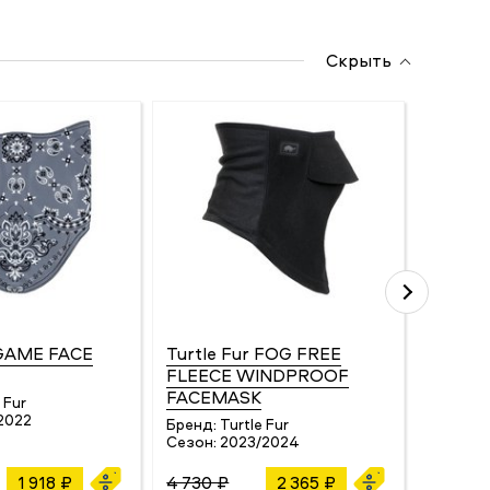
Скрыть
 GAME FACE
Turtle Fur FOG FREE
Turtle
FLEECE WINDPROOF
FLEEC
FACEMASK
 Fur
Бренд:
2022
Сезон:
Бренд:
Turtle Fur
Сезон:
2023/2024
1 918 ₽
4 730 ₽
2 365 ₽
3 951 ₽