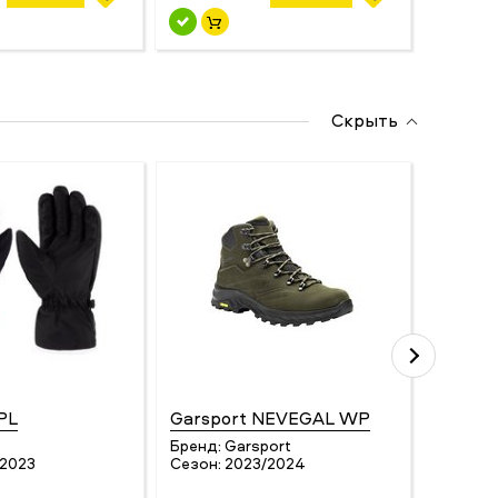
Скрыть
PL
Garsport NEVEGAL WP
Millet
WO P
Бренд:
Garsport
/2023
Сезон:
2023/2024
Бренд:
Сезон: