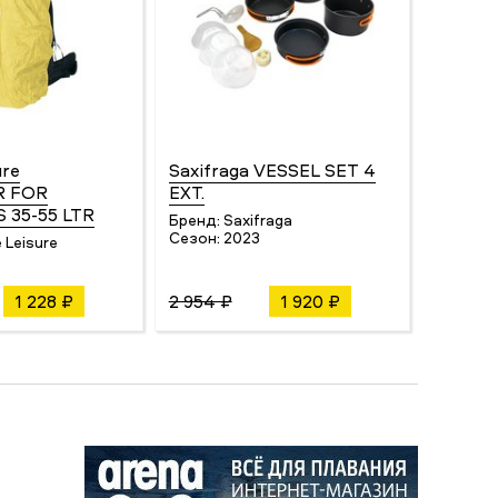
ure
Saxifraga VESSEL SET 4
R FOR
EXT.
 35-55 LTR
Бренд:
Saxifraga
Сезон:
2023
 Leisure
1 228 ₽
2 954 ₽
1 920 ₽