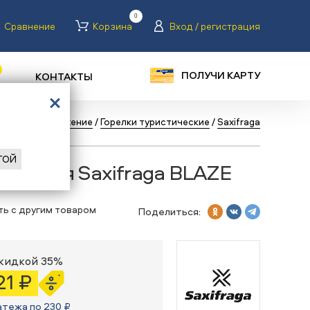
0
Сравнение
Корзина
Вход / регистрация
ПОЛУЧИ КАРТУ
КОНТАКТЫ
уризм
/
Снаряжение
/
Горелки туристические
/
Saxifraga
ГОЙ
тическая Saxifraga BLAZE
ть с другим товаром
Поделиться:
скидкой 35%
21 ₽
атежа по 230 ₽