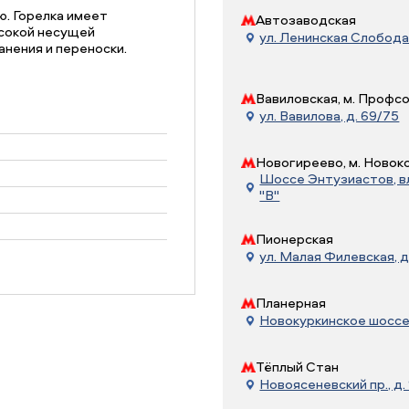
ю. Горелка имеет
Автозаводская
сокой несущей
ул. Ленинская Слобода, 
анения и переноски.
Вавиловская, м. Профс
ул. Вавилова, д. 69/75
Новогиреево, м. Новок
Шоссе Энтузиастов, вл.
"В"
Пионерская
ул. Малая Филевская, д
Планерная
Новокуркинское шоссе, 
Тёплый Стан
Новоясеневский пр., д. 