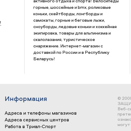
активного отдыха и спорта! Велосипеды
горные, шоссейные и bmx, роликовые
коньки, скейтборды, лонгборды и
самокаты, горные и беговые лыжи,
!
сноуборды, ледовые коньки и хоккейная
экипировка, товары для альпинизма и
скалолазания, туристическое
снаряжение. Интернет-магазин с
доставкой по России и в Республику
Беларусь!
Информация
© 200
ЗАЩИ
Веб-с
Адреса и телефоны магазинов
прете
ознак
Адреса сервисных центров
могут 
Работа в Триал-Спорт