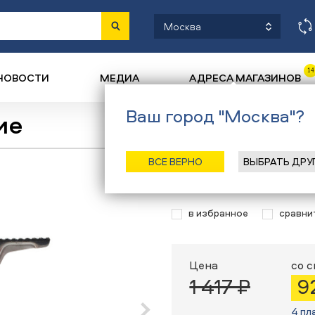
Москва
14
НОВОСТИ
МЕДИА
АДРЕСА МАГАЗИНОВ
Ваш город "Москва"?
ие
Назад
/
Главная
/
Каталог
/
Т
ВСЕ ВЕРНО
ВЫБРАТЬ ДРУ
Горелка турис
в избранное
сравни
Цена
со 
1 417 ₽
9
4 пл