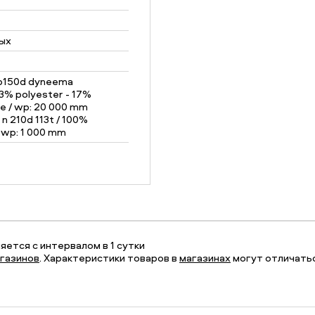
ых
p150d dyneema
3% polyester - 17%
e / wp: 20 000 mm
n 210d 113t / 100%
 wp: 1 000 mm
ется с интервалом в 1 сутки
газинов
. Характеристики товаров в
магазинах
могут отличатьс