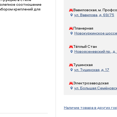
колепное соотношение
абором креплений для
Вавиловская, м. Профс
ул. Вавилова, д. 69/75
Планерная
Новокуркинское шоссе, 
Тёплый Стан
Новоясеневский пр., д. 
Тушинская
ул. Тушинская, д. 17
Электрозаводская
ул. Большая Семёновска
Наличие товара в других го