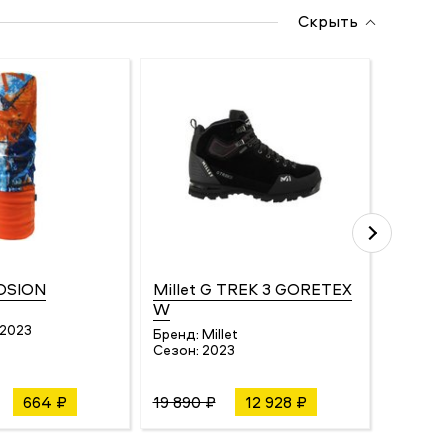
Скрыть
LOSION
Millet G TREK 3 GORETEX
Millet
W
JKT W
/2023
Бренд:
Millet
Бренд:
Сезон:
2023
Сезон:
664 ₽
19 890 ₽
12 928 ₽
12 480