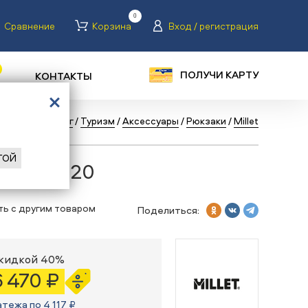
0
Сравнение
Корзина
Вход / регистрация
ПОЛУЧИ КАРТУ
КОНТАКТЫ
лавная
/
Каталог
/
Туризм
/
Аксессуары
/
Рюкзаки
/
Millet
ГОЙ
TRILOGY 20
ть с другим товаром
Поделиться:
скидкой 40%
6 470 ₽
атежа по 4 117 ₽