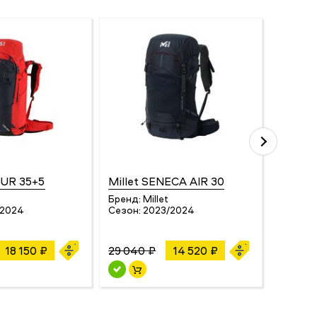
OUR 35+5
Millet SENECA AIR 30
Millet
Бренд:
Millet
Бренд:
/2024
Сезон:
2023/2024
Сезон:
18 150 ₽
29 040 ₽
14 520 ₽
33 880