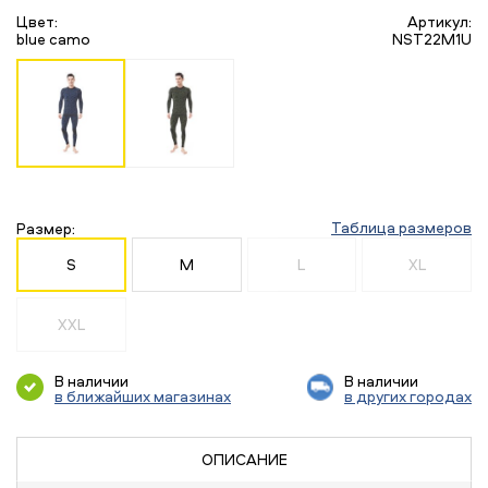
Цвет:
Артикул:
blue camo
NST22M1U
Таблица размеров
Размер:
S
M
L
XL
XXL
В наличии
В наличии
в ближайших магазинах
в других городах
ОПИСАНИЕ