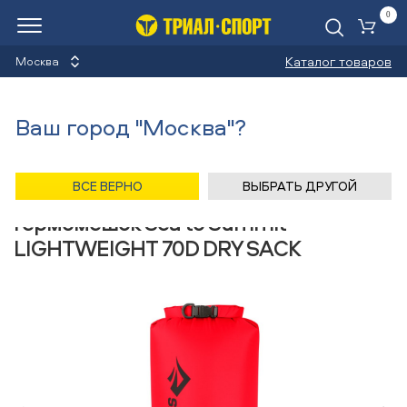
0
Ко
Каталог товаров
Москва
Гермомешки
Ваш город "Москва"?
Назад
/
Главная
/
Каталог
/
Туризм
/
Аксессуары
/
Гермомешки
/
Sea to Summit
ВСЕ ВЕРНО
ВЫБРАТЬ ДРУГОЙ
Гермомешок Sea to Summit
LIGHTWEIGHT 70D DRY SACK