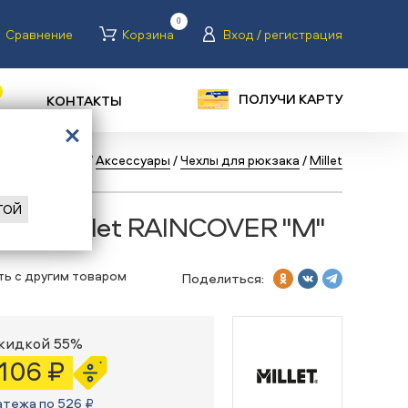
0
Сравнение
Корзина
Вход / регистрация
ПОЛУЧИ КАРТУ
КОНТАКТЫ
талог
/
Туризм
/
Аксессуары
/
Чехлы для рюкзака
/
Millet
ГОЙ
зака Millet RAINCOVER "M"
ть с другим товаром
Поделиться:
скидкой 55%
 106 ₽
атежа по 526 ₽