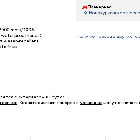
Планерная
Новокуркинское шоссе, 
 2000 mm // 100%
/ waterproofness : 2
Наличие товара в других го
r water-repellent
pfc free
ется с интервалом в 1 сутки
газинов
. Характеристики товаров в
магазинах
могут отличатьс