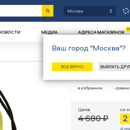
Москва
14
НОВОСТИ
МЕДИА
АДРЕСА МАГАЗИНОВ
Ваш город "Москва"?
Назад
/
Главная
/
Ка
ВСЕ ВЕРНО
ВЫБРАТЬ ДРУ
Чехол для рюк
в избранное
сравни
Цена
со 
4 680 ₽
2
4 пл