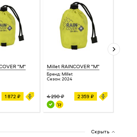
NCOVER "M"
Millet RAINCOVER "M"
Millet
Бренд:
Millet
Бренд:
Сезон:
2024
Сезон:
1 872 ₽
4 290 ₽
2 359 ₽
2 879 ₽
Скрыть