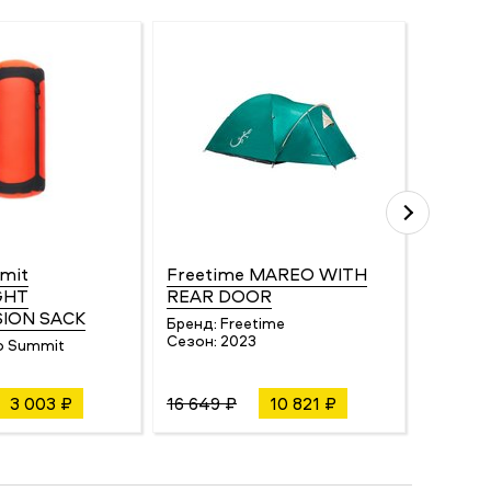
mit
Freetime MAREO WITH
Sinne
GHT
REAR DOOR
SINNE
ION SACK
Бренд:
Freetime
Бренд:
Сезон:
2023
Сезон:
o Summit
3 003 ₽
16 649 ₽
10 821 ₽
650 ₽