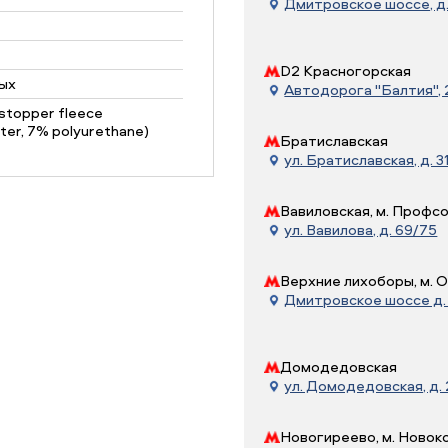
Дмитровское шоссе, д. 
D2 Красногорская
ых
Автодорога "Балтия", 21
stopper fleece
ter, 7% polyurethane)
Братиславская
ул. Братиславская, д. 31
Вавиловская, м. Профс
ул. Вавилова, д. 69/75
Верхние лихоборы, м. 
Дмитровское шоссе д. 7
Домодедовская
ул. Домодедовская, д.
Новогиреево, м. Новок