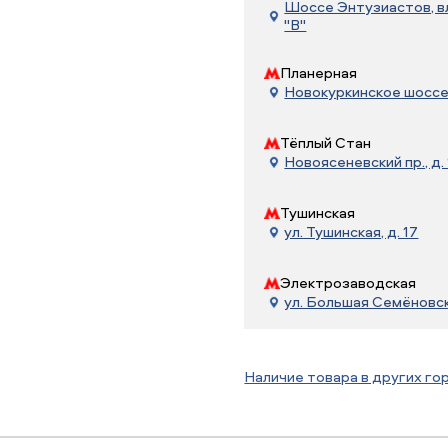
Шоссе Энтузиастов, вл.
"В"
Планерная
Новокуркинское шоссе, 
Тёплый Стан
Новоясеневский пр., д. 
Тушинская
ул. Тушинская, д. 17
Электрозаводская
ул. Большая Семёновска
Наличие товара в других го