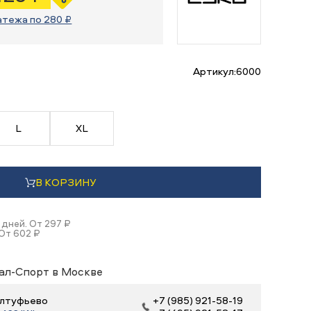
атежа по 280 ₽
Артикул:
6000
L
XL
В КОРЗИНУ
 дней. От 297 ₽
 От 602 ₽
ал-Спорт в Москве
 Алтуфьево
+7 (985) 921-58-19