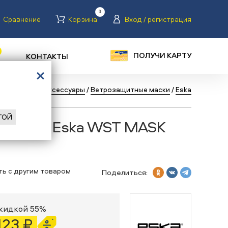
0
Сравнение
Корзина
Вход / регистрация
ПОЛУЧИ КАРТУ
КОНТАКТЫ
ог
/
Туризм
/
Аксессуары
/
Ветрозащитные маски
/
Eska
ГОЙ
я маска Eska WST MASK
ть с другим товаром
Поделиться:
скидкой 55%
 123 ₽