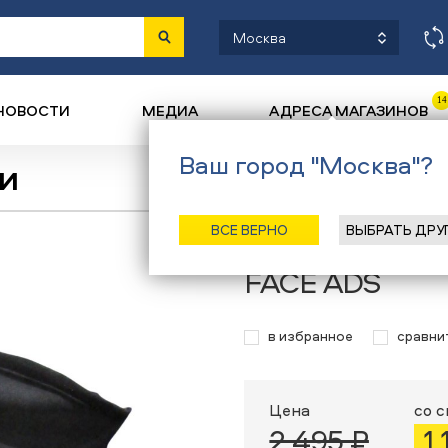
Москва
14
НОВОСТИ
МЕДИА
АДРЕСА МАГАЗИНОВ
Ваш город "Москва"?
и
Назад
/
Главная
/
Катал
ВСЕ ВЕРНО
ВЫБРАТЬ ДРУ
Ветрозащитна
FACE ADS
в избранное
сравни
Цена
со 
2 495 ₽
1