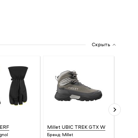
Скрыть
PERF
Millet UBIC TREK GTX W
Rossi
CLASS
gnol
Бренд:
Millet