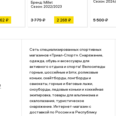
Сезон:
2024
Бренд:
Millet
Сезон:
2022/2023
862 ₽
3 779 ₽
2 268 ₽
5 500 ₽
Сеть специализированных спортивных
магазинов «Триал-Спорт». Снаряжение,
одежда, обувь и аксессуары для
активного отдыха и спорта! Велосипеды
горные, шоссейные и bmx, роликовые
коньки, скейтборды, лонгборды и
самокаты, горные и беговые лыжи,
!
сноуборды, ледовые коньки и хоккейная
экипировка, товары для альпинизма и
скалолазания, туристическое
снаряжение. Интернет-магазин с
доставкой по России и в Республику