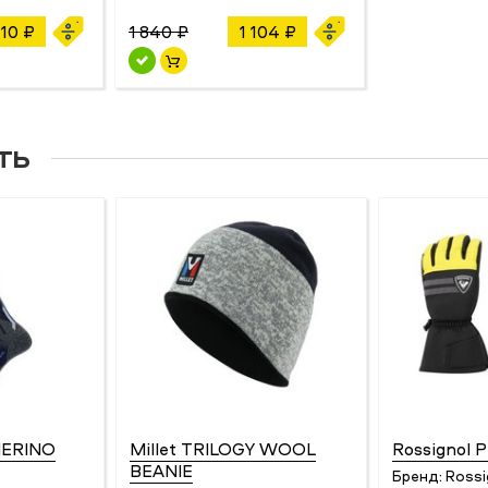
210 ₽
1 840 ₽
1 104 ₽
ть
MERINO
Millet TRILOGY WOOL
Rossignol 
BEANIE
Бренд:
Rossi