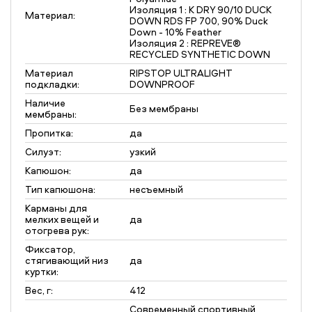
Изоляция 1 : K DRY 90/10 DUCK
Материал:
DOWN RDS FP 700, 90% Duck
Down - 10% Feather
Изоляция 2 : REPREVE®
RECYCLED SYNTHETIC DOWN
Материал
RIPSTOP ULTRALIGHT
подкладки:
DOWNPROOF
Наличие
Без мембраны
мембраны:
Пропитка:
да
Силуэт:
узкий
Капюшон:
да
Тип капюшона:
несъемный
Карманы для
мелких вещей и
да
отогрева рук:
Фиксатор,
стягивающий низ
да
куртки:
Вес, г:
412
Современный спортивный