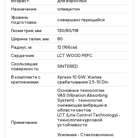
Возраст:
для взрослых
Назначение:
олмаунтин
Уровень
совершенствующийся
подготовки:
Геометрия, мм:
130/80/118
Ширина талии, мм:
80
Радиус, м:
12 (166см)
Сердечник:
LCT WOOD PEFC
Скользящая
SINTERED
поверхность:
В комплекте с
Xpress 10 GW. Усилие
креплениями:
срабатывания 2.5-10 Din.
Основные технологии:
VAS (Vibration Absorbing
System) - технология
снижающая вибрации в
области кантов.
LCT (Line Control Technology) -
технология курсовой
Примечание:
устойчивости
Усиления - Стекловолокно