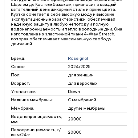
Шарлем де Кастельбажаком, привносит в каждый
катательный день шикарный стиль и яркие цвета.
Куртка сочетает в себе высокую моду и высокие
эксплуатационные характеристики, обеспечивая
надежную защиту в любую непогоду и полную
водонепроницаемость и тепло в холодные дни. Она
изготовлена из эластичной ткани 4-Way Stretch,
которая обеспечивает максимальную свободу
движений.
Бренд:
Rossignol
Сезон:
2024/2025
Пол:
для женщин
Возраст:
для взрослых
Утеплитель:
Down
Наличие мембраны:
С мембраной
Мембрана:
другие мембраны
Водонепроницаемость,
20000
мм:
Паропроницаемость, г/
20000
кв.м/24ч: