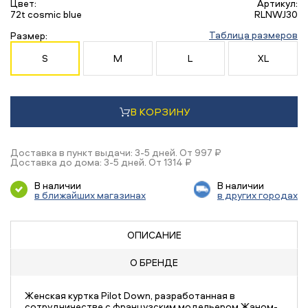
Цвет:
Артикул:
72t cosmic blue
RLNWJ30
Таблица размеров
Размер:
S
M
L
XL
В КОРЗИНУ
Доставка в пункт выдачи: 3-5 дней. От 997 ₽
Доставка до дома: 3-5 дней. От 1314 ₽
В наличии
В наличии
в ближайших магазинах
в других городах
ОПИСАНИЕ
О БРЕНДЕ
Женская куртка Pilot Down, разработанная в
сотрудничестве с французским модельером Жаном-