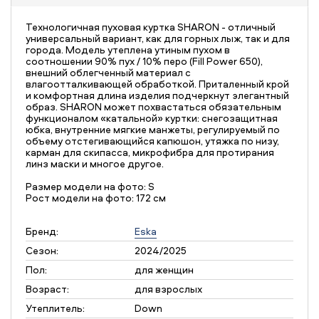
Технологичная пуховая куртка SHARON - отличный
универсальный вариант, как для горных лыж, так и для
города. Модель утеплена утиным пухом в
соотношении 90% пух / 10% перо (Fill Power 650),
внешний облегченный материал с
влагоотталкивающей обработкой. Приталенный крой
и комфортная длина изделия подчеркнут элегантный
образ. SHARON может похвастаться обязательным
функционалом «катальной» куртки: снегозащитная
юбка, внутренние мягкие манжеты, регулируемый по
объему отстегивающийся капюшон, утяжка по низу,
карман для скипасса, микрофибра для протирания
линз маски и многое другое.
Размер модели на фото: S
Рост модели на фото: 172 см
Бренд:
Eska
Сезон:
2024/2025
Пол:
для женщин
Возраст:
для взрослых
Утеплитель:
Down