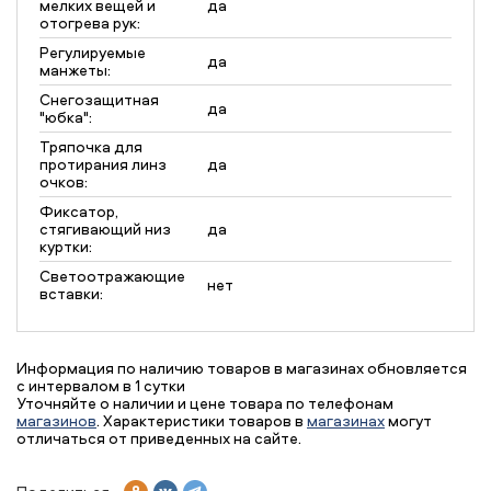
мелких вещей и
да
отогрева рук:
Регулируемые
да
манжеты:
Снегозащитная
да
"юбка":
Тряпочка для
протирания линз
да
очков:
Фиксатор,
стягивающий низ
да
куртки:
Светоотражающие
нет
вставки:
Информация по наличию товаров в магазинах обновляется
с интервалом в 1 сутки
Уточняйте о наличии и цене товара по телефонам
магазинов
. Характеристики товаров в
магазинах
могут
отличаться от приведенных на сайте.