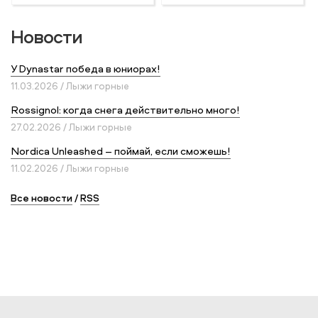
Новости
У Dynastar победа в юниорах!
11.03.2026 / Лыжи горные
Rossignol: когда снега действительно много!
27.02.2026 / Лыжи горные
Nordica Unleashed – поймай, если сможешь!
11.02.2026 / Лыжи горные
Все новости
/
RSS