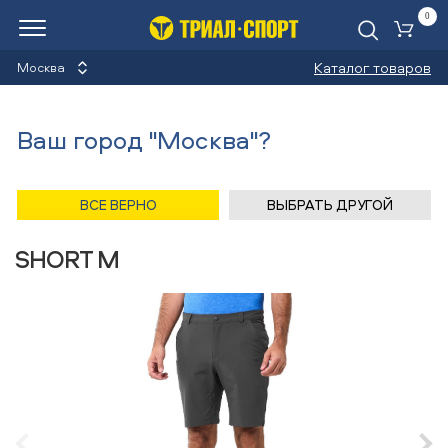
0
Ко
Каталог товаров
Москва
Шорты
Ваш город "Москва"?
Назад
/
Главная
/
Каталог
/
Лыжи горные
/
Одежда
/
Шорты
/
Lafuma
ВСЕ ВЕРНО
ВЫБРАТЬ ДРУГОЙ
Шорты Lafuma ACTIVE STRETCH
SHORT M