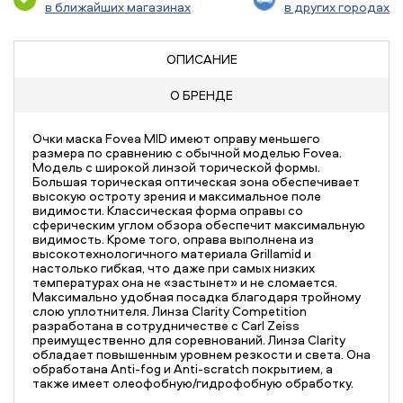
в ближайших магазинах
в других городах
ОПИСАНИЕ
О БРЕНДЕ
Очки маска Fovea MID имеют оправу меньшего
размера по сравнению с обычной моделью Fovea.
Модель с широкой линзой торической формы.
Большая торическая оптическая зона обеспечивает
высокую остроту зрения и максимальное поле
видимости. Классическая форма оправы со
сферическим углом обзора обеспечит максимальную
видимость. Кроме того, оправа выполнена из
высокотехнологичного материала Grillamid и
настолько гибкая, что даже при самых низких
температурах она не «застынет» и не сломается.
Максимально удобная посадка благодаря тройному
слою уплотнителя. Линза Clarity Competition
разработана в сотрудничестве с Carl Zeiss
преимущественно для соревнований. Линза Clarity
обладает повышенным уровнем резкости и света. Она
обработана Anti-fog и Anti-scratch покрытием, а
также имеет олеофобную/гидрофобную обработку.