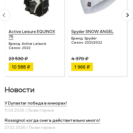
Active Leisure EQUINOX
Spyder SNOW ANGEL
75
Бренд:
Spyder
Сезон:
2021/2022
Бренд:
Active Leisure
Сезон:
2022
23 530 ₽
4 370 ₽
10 588 ₽
1 966 ₽
Новости
У Dynastar победа в юниорах!
11.03.2026 / Лыжи горные
Rossignol: когда снега действительно много!
27.02.2026 / Лыжи горные