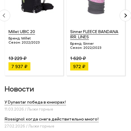
Millet UBIC 20
Sinner FLEECE BANDANA
IRR. LINES
Бренд:
Millet
Сезон:
2022/2023
Бренд:
Sinner
Сезон:
2022/2023
13 229 ₽
1 620 ₽
7 937 ₽
972 ₽
Новости
У Dynastar победа в юниорах!
11.03.2026 / Лыжи горные
Rossignol: когда снега действительно много!
27.02.2026 / Лыжи горные