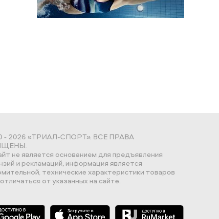
0 - 2026 «ТРИАЛ-СПОРТ». ВСЕ ПРАВА
ЩЕНЫ.
айт не является основанием для предъявления
нзий и рекламаций, информация является
омительной, технические характеристики товаров
отличаться от указанных на сайте.