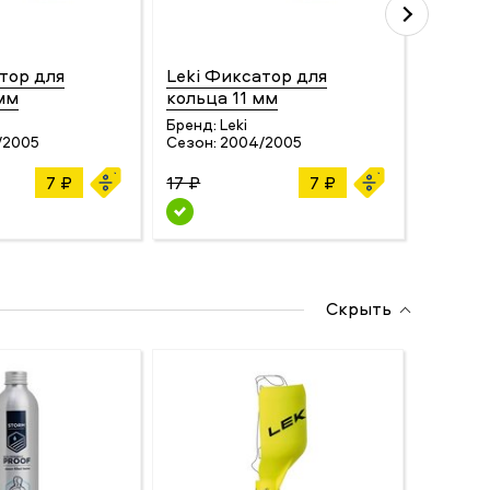
тор для
Leki Фиксатор для
Leki Ф
мм
кольца 11 мм
кольца
Бренд:
Leki
Бренд:
/2005
Сезон:
2004/2005
Сезон:
7 ₽
17 ₽
7 ₽
17 ₽
Скрыть