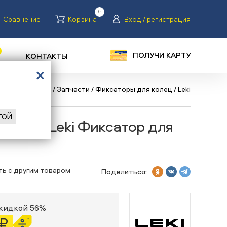
0
Сравнение
Корзина
Вход / регистрация
ПОЛУЧИ КАРТУ
КОНТАКТЫ
г
/
Лыжи горные
/
Запчасти
/
Фиксаторы для колец
/
Leki
ГОЙ
 колец Leki Фиксатор для
ть с другим товаром
Поделиться:
скидкой 56%
 ₽