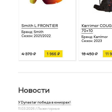
Smith L FRONTIER
Karrimor COUG
70+10
Бренд:
Smith
Сезон:
2021/2022
Бренд:
Karrimor
Сезон:
2023
4 370 ₽
1 966 ₽
18 450 ₽
11 
Новости
У Dynastar победа в юниорах!
11.03.2026 / Лыжи горные