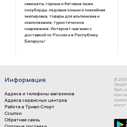
самокаты, горные и беговые лыжи,
сноуборды, ледовые коньки и хоккейная
экипировка, товары для альпинизма и
скалолазания, туристическое
снаряжение. Интернет-магазин с
доставкой по России и в Республику
Беларусь!
Информация
© 200
ЗАЩИ
Веб-с
Адреса и телефоны магазинов
прете
ознак
Адреса сервисных центров
могут 
Работа в Триал-Спорт
Ссылки
Обратная связь
Оптовые поставки