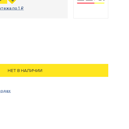
атежа по 1 ₽
НЕТ В НАЛИЧИИ
родах