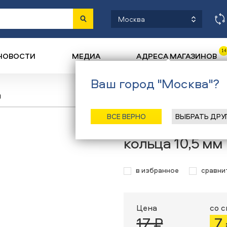
Москва
14
НОВОСТИ
МЕДИА
АДРЕСА МАГАЗИНОВ
Ваш город "Москва"?
ц
Назад
/
Главная
/
Катало
ВСЕ ВЕРНО
ВЫБРАТЬ ДРУ
Фиксаторы для
кольца 10,5 мм
в избранное
сравни
Цена
со 
17 ₽
7