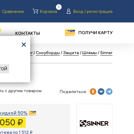
0
Сравнение
Корзина
Вход / регистрация
ПОЛУЧИ КАРТУ
КОНТАКТЫ
лавная
/
Каталог
/
Сноуборды
/
Защита
/
Шлемы
/
Sinner
ГОЙ
ITAN
ть с другим товаром
Поделиться:
кидкой 50%
 050 ₽
атежа по 1 512 ₽