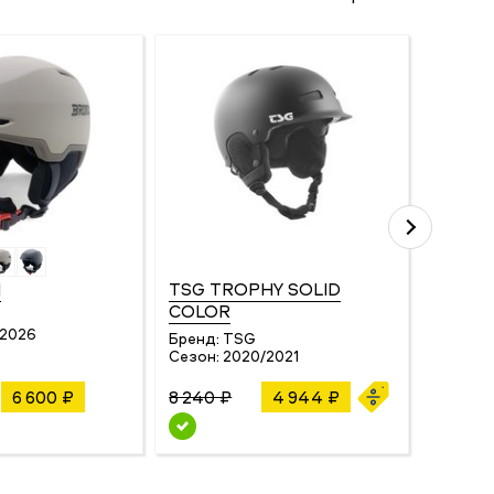
N
TSG TROPHY SOLID
TSG KO
COLOR
MAKE
/2026
Бренд:
TSG
Бренд:
Сезон:
2020/2021
Сезон:
6 600 ₽
8 240 ₽
4 944 ₽
14 351 