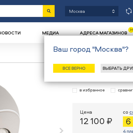
Москва
14
НОВОСТИ
МЕДИА
АДРЕСА МАГАЗИНОВ
Ваш город "Москва"?
Назад
/
Г
ВСЕ ВЕРНО
ВЫБРАТЬ ДРУ
Шлем Sinner T
в избранное
сравни
Цена
со
с
12 100 ₽
6
4 пл