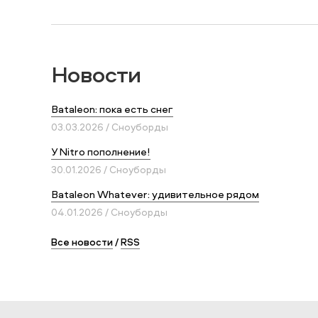
Новости
Bataleon: пока есть снег
03.03.2026 / Сноуборды
У Nitro пополнение!
30.01.2026 / Сноуборды
Bataleon Whatever: удивительное рядом
04.01.2026 / Сноуборды
Все новости
/
RSS