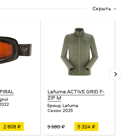
Скрыть
SPIRAL
Lafuma ACTIVE GRID F-
Northw
ZIP M
gnol
Бренд:
2022
Сезон:
Бренд:
Lafuma
Сезон:
2025
2 808 ₽
9 680 ₽
5 324 ₽
26 460