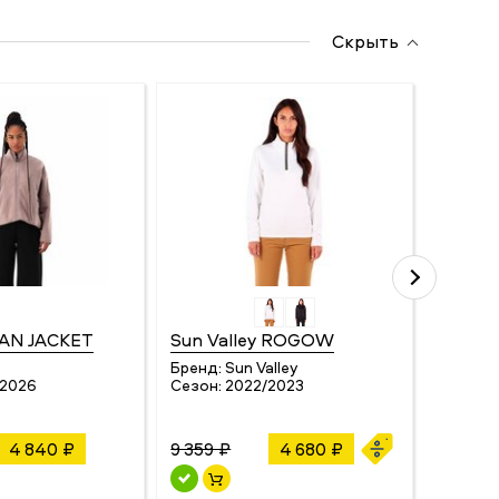
Скрыть
N JACKET
Sun Valley ROGOW
Rossig
CLIM
Бренд:
Sun Valley
/2026
Сезон:
2022/2023
Бренд:
Сезон:
4 840 ₽
9 359 ₽
4 680 ₽
9 200 