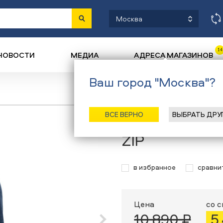
Москва
14
НОВОСТИ
МЕДИА
АДРЕСА МАГАЗИНОВ
Ваш город "Москва"?
Назад
/
Главная
/
Кат
ВСЕ ВЕРНО
ВЫБРАТЬ ДРУ
Флисовая кофт
ZIP
в избранное
сравни
Цена
со 
10 890 ₽
5