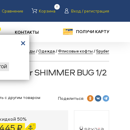
0
Сравнение
Корзина
Вход / регистрация
ПОЛУЧИ КАРТУ
КОНТАКТЫ
алог
/
Сноуборды
/
Одежда
/
Флисовые кофты
/
Spyder
ГОЙ
а Spyder SHIMMER BUG 1/2
ть с другим товаром
Поделиться:
скидкой 50%
 445 ₽