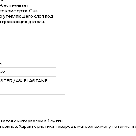
обеспечивает
го комфорта. Она
о утепляющего слоя под
оотражающие детали.
н
ых
STER / 4% ELASTANE
ется с интервалом в 1 сутки
газинов
. Характеристики товаров в
магазинах
могут отличатьс