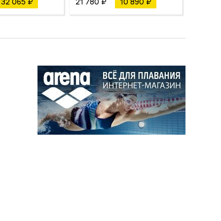
32 065 ₽
21 780 ₽
10 890 ₽
20 460