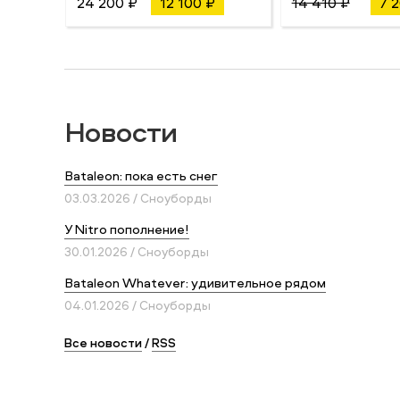
24 200 ₽
12 100 ₽
14 410 ₽
7 
Новости
Bataleon: пока есть снег
03.03.2026 / Сноуборды
У Nitro пополнение!
30.01.2026 / Сноуборды
Bataleon Whatever: удивительное рядом
04.01.2026 / Сноуборды
Все новости
/
RSS