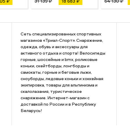
205 ₽
31 139 ₽
18 683 ₽
64 130 ₽
Сеть специализированных спортивных
магазинов «Триал-Спорт». Снаряжение,
одежда, обувь и аксессуары для
активного отдыха и спорта! Велосипеды
горные, шоссейные и bmx, роликовые
коньки, скейтборды, лонгборды и
самокаты, горные и беговые лыжи,
сноуборды, ледовые коньки и хоккейная
экипировка, товары для альпинизма и
скалолазания, туристическое
снаряжение. Интернет-магазин с
доставкой по России и в Республику
Беларусь!