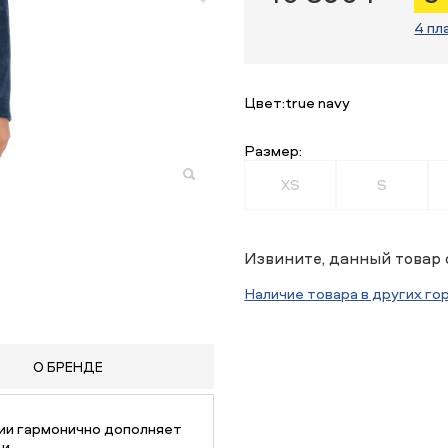
4 пл
Цвет:
true navy
Размер:
XS
S
Извините, данный товар 
Наличие товара в других го
О БРЕНДЕ
ии гармонично дополняет
 и