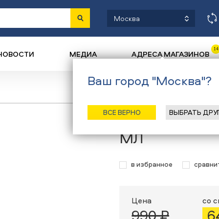
Москва
14
НОВОСТИ
МЕДИА
АДРЕСА МАГАЗИНОВ
Ваш город "Москва"?
Назад
/
Главная
/
Ката
ВСЕ ВЕРНО
ВЫБРАТЬ ДРУ
Очиститель S
МЛ
в избранное
сравни
Цена
со 
990 ₽
6