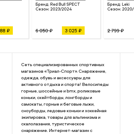
Бренд:
Red Bull SPECT
Бренд:
Leki
Сезон:
2023/2024
Сезон:
2020/
088 ₽
6 050 ₽
3 025 ₽
2 799 ₽
Сеть специализированных спортивных
магазинов «Триал-Спорт». Снаряжение,
одежда, обувь и аксессуары для
активного отдыха и спорта! Велосипеды
горные, шоссейные и bmx, роликовые
коньки, скейтборды, лонгборды и
самокаты, горные и беговые лыжи,
сноуборды, ледовые коньки и хоккейная
экипировка, товары для альпинизма и
скалолазания, туристическое
снаряжение. Интернет-магазин с