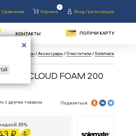
0
Сравнение
Корзина
Вход / регистрация
ПОЛУЧИ КАРТУ
КОНТАКТЫ
лог
/
Сноуборды
/
Аксессуары
/
Очистители
/
Solemate
ГОЙ
olemate CLOUD FOAM 200
ть с другим товаром
Поделиться:
скидкой 35%
43 ₽