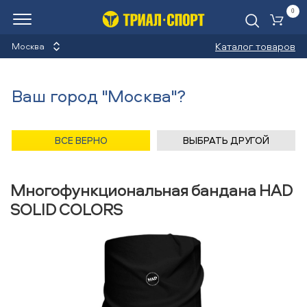
0
Ко
Каталог товаров
Москва
Многофункциональные
Ваш город "Москва"?
банданы
Назад
/
Главная
/
Каталог
/
Сноуборды
/
Аксессуары
/
ВСЕ ВЕРНО
ВЫБРАТЬ ДРУГОЙ
Многофункциональные банданы
/
HAD
Многофункциональная бандана HAD
SOLID COLORS